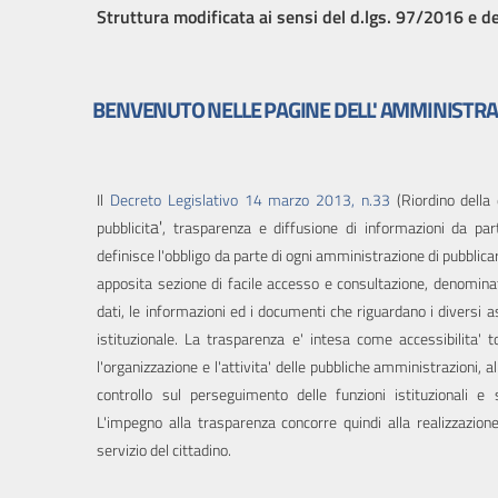
Struttura modificata ai sensi del d.lgs. 97/2016 e 
Performance
Enti
BENVENUTO NELLE PAGINE DELL' AMMINISTR
controllati
Attivita
e
Il
Decreto Legislativo 14 marzo 2013, n.33
(Riordino della d
procedimenti
a'
pubblicit
, trasparenza e diffusione di informazioni da par
definisce l'obbligo da parte di ogni amministrazione di pubblicar
Provvedimenti
apposita sezione di facile accesso e consultazione, denomina
dati, le informazioni ed i documenti che riguardano i diversi asp
Bandi
istituzionale. La trasparenza e' intesa come accessibilita' t
di
l'organizzazione e l'attivita' delle pubbliche amministrazioni, a
gara
controllo sul perseguimento delle funzioni istituzionali e su
e
L'impegno alla trasparenza concorre quindi alla realizzazion
contratti
servizio del cittadino.
Sovvenzioni,