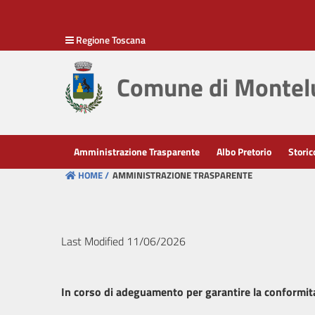
hiudi menu
Regione Toscana
Disposizioni
generali
Comune di Montelu
Organizzazione
Consulenti
Amministrazione Trasparente
Albo Pretorio
Storic
e
HOME /
AMMINISTRAZIONE TRASPARENTE
collaboratori
Personale
Last Modified 11/06/2026
Bandi
di
In corso di adeguamento per garantire la conformit
concorso