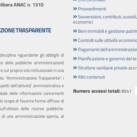
delibera ANAC n. 1310
Provvedimenti
Sovvenzioni, contributi, sussidi
economici
AZIONE TRASPARENTE
Beni immobili e gestione patr
Controlli sulle attività economi
Pagamenti dell'amministrazio
isciplina riguardante gli obblighi di
Pianificazione e governo del ter
te delle pubbliche amministrazioni)
Strutture sanitarie private acc
e sul proprio sito istituzionale in una
Altri contenuti
ta: "Amministrazione Trasparente", i
a'
etti dell'attivit
amministrativa e
Numero accessi totali:
8541
otale delle informazioni concernenti
llo scopo di favorire forme diffuse di
ll'utilizzo delle risorse pubbliche.
e di una amministrazione aperta, al