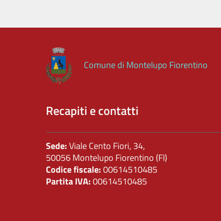
contributi,
sussidi,
vantaggi
economici
Comune di Montelupo Fiorentino
Bilanci
Beni
immobili
Recapiti e contatti
e
gestione
patrimonio
Sede:
Viale Cento Fiori, 34,
50056 Montelupo Fiorentino (FI)
Controlli
Codice fiscale:
00614510485
e
Partita IVA:
00614510485
rilievi
sull'amministrazione