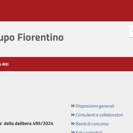
po Fiorentino
o Atti
Disposizioni generali
Consulenti e collaboratori
a' della delibera 495/2024
Bandi di concorso
Enti controllati