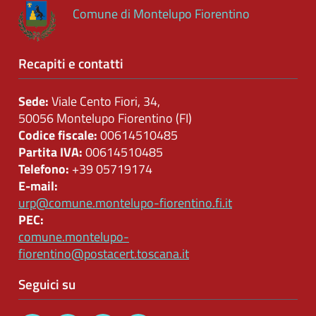
Comune di Montelupo Fiorentino
Performance
Enti
Recapiti e contatti
controllati
Sede:
Viale Cento Fiori, 34,
Attivita
50056 Montelupo Fiorentino (FI)
e
Codice fiscale:
00614510485
procedimenti
Partita IVA:
00614510485
Telefono:
+39 05719174
Provvedimenti
E-mail:
urp@comune.montelupo-fiorentino.fi.it
Bandi
PEC:
di
comune.montelupo-
gara
fiorentino@postacert.toscana.it
e
contratti
Seguici su
Sovvenzioni,