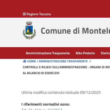
hiudi menu
Regione Toscana
Disposizioni
generali
Comune di Montelu
Organizzazione
Consulenti
Amministrazione Trasparente
Albo Pretorio
Storic
e
HOME /
AMMINISTRAZIONE TRASPARENTE
/
collaboratori
CONTROLLI E RILIEVI SULL'AMMINISTRAZIONE - ORGANI DI R
AL BILANCIO DI ESERCIZIO
Personale
Ultima modifica contenuto testuale 09/12/2025
Bandi
di
I riferimenti normativi sono:
concorso