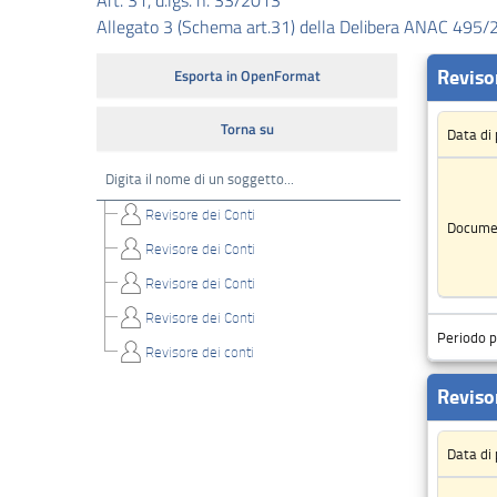
Art. 31, d.lgs. n. 33/2013
Allegato 3 (Schema art.31) della Delibera ANAC 495
Performance
Enti
controllati
Attivita
e
procedimenti
Provvedimenti
Bandi
di
gara
e
contratti
Sovvenzioni,