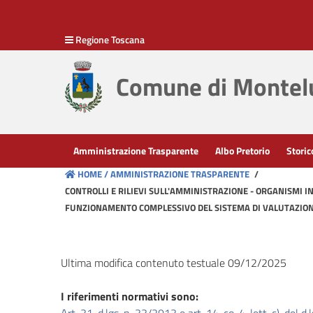
hiudi menu
Regione Toscana
Disposizioni
generali
Comune di Montelu
Organizzazione
Consulenti
Amministrazione Trasparente
Albo Pretorio
Storic
e
HOME /
AMMINISTRAZIONE TRASPARENTE
/
collaboratori
CONTROLLI E RILIEVI SULL'AMMINISTRAZIONE - ORGANISMI I
FUNZIONAMENTO COMPLESSIVO DEL SISTEMA DI VALUTAZIONE
Personale
Ultima modifica contenuto testuale 09/12/2025
Bandi
di
I riferimenti normativi sono:
concorso