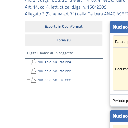
Art. 31, d.lgs. n. 33/2013 e art. 14, co. 4, lett. c), del 
Art. 14, co. 4, lett. c), del d.lgs. n. 150/2009
Performance
Allegato 3 (Schema art.31) della Delibera ANAC 495
Enti
controllati
Attivita
e
procedimenti
Provvedimenti
Bandi
di
gara
e
contratti
Sovvenzioni,