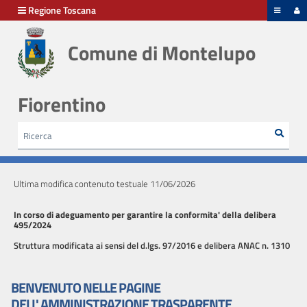
hiudi menu
Regione Toscana
Comune di Montelupo
Disposizioni
generali
Fiorentino
Organizzazione
Rice
Cerca
HOME /
AMMINISTRAZIONE TRASPARENTE
Consulenti
e
collaboratori
Ultima modifica contenuto testuale 11/06/2026
Personale
In corso di adeguamento per garantire la conformita' della delibera
495/2024
Struttura modificata ai sensi del d.lgs. 97/2016 e delibera ANAC n. 1310
Bandi
di
BENVENUTO NELLE PAGINE
concorso
DELL' AMMINISTRAZIONE TRASPARENTE