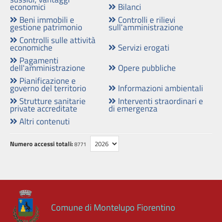
contributi,
economici
Bilanci
sussidi,
Beni immobili e
Controlli e rilievi
gestione patrimonio
sull'amministrazione
vantaggi
Controlli sulle attività
economici
economiche
Servizi erogati
Pagamenti
Bilanci
dell'amministrazione
Opere pubbliche
Pianificazione e
governo del territorio
Informazioni ambientali
Beni
Strutture sanitarie
Interventi straordinari e
immobili
private accreditate
di emergenza
e
Altri contenuti
gestione
patrimonio
Numero accessi totali:
8771
Controlli
e
rilievi
sull'amministrazione
Comune di Montelupo Fiorentino