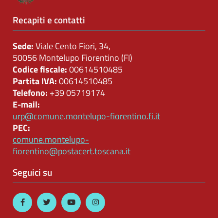
Controlli
Recapiti e contatti
sulle
attività
Sede:
Viale Cento Fiori, 34,
economiche
50056 Montelupo Fiorentino (FI)
Codice fiscale:
00614510485
Servizi
Partita IVA:
00614510485
erogati
Telefono:
+39 05719174
E-mail:
Pagamenti
urp@comune.montelupo-fiorentino.fi.it
dell'amministrazione
PEC:
comune.montelupo-
Opere
fiorentino@postacert.toscana.it
pubbliche
Seguici su
Pianificazione
e
governo