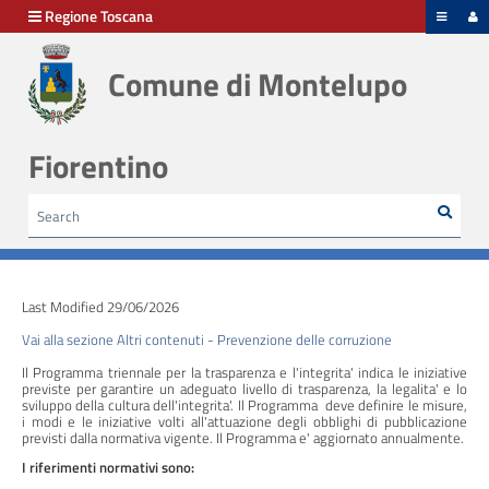
hiudi menu
Regione Toscana
Comune di Montelupo
Disposizioni
generali
Fiorentino
Organizzazione
Sear
Cerca
HOME /
AMMINISTRAZIONE TRASPARENTE
/
Consulenti
DISPOSIZIONI GENERALI - PIANO TRIENNALE PER LA PREVENZIONE DELLA CORRUZIONE E
e
DELLA TRASPARENZA
collaboratori
Last Modified 29/06/2026
Personale
Vai alla sezione Altri contenuti - Prevenzione delle corruzione
Il Programma triennale per la trasparenza e l'integrita' indica le iniziative
previste per garantire un adeguato livello di trasparenza, la legalita' e lo
sviluppo della cultura dell'integrita'. Il Programma deve definire le misure,
Bandi
i modi e le iniziative volti all'attuazione degli obblighi di pubblicazione
di
previsti dalla normativa vigente. Il Programma e' aggiornato annualmente.
concorso
I riferimenti normativi sono: