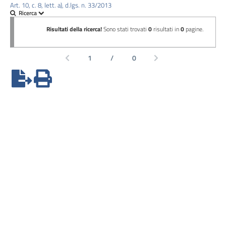
Art. 10, c. 8, lett. a), d.lgs. n. 33/2013
Performance
Enti
controllati
Attivita
e
procedimenti
Provvedimenti
Bandi
di
gara
e
contratti
Sovvenzioni,