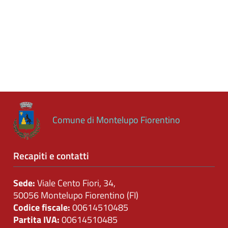
Controlli
sulle
attività
economiche
Servizi
erogati
Pagamenti
Comune di Montelupo Fiorentino
dell'amministrazione
Opere
Recapiti e contatti
pubbliche
Sede:
Viale Cento Fiori, 34,
50056 Montelupo Fiorentino (FI)
Pianificazione
Codice fiscale:
00614510485
e
Partita IVA:
00614510485
governo