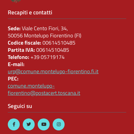
Controlli
Recapiti e contatti
sulle
attività
Sede:
Viale Cento Fiori, 34,
economiche
50056 Montelupo Fiorentino (FI)
Codice fiscale:
00614510485
Servizi
Partita IVA:
00614510485
erogati
Telefono:
+39 05719174
E-mail:
Pagamenti
urp@comune.montelupo-fiorentino.fi.it
dell'amministrazione
PEC:
comune.montelupo-
Opere
fiorentino@postacert.toscana.it
pubbliche
Seguici su
Pianificazione
e
governo