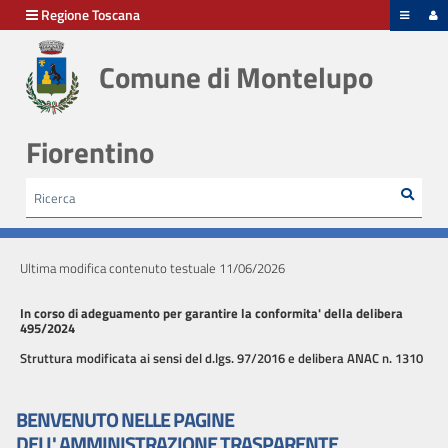
hiudi menu
Regione Toscana
Comune di Montelupo
Disposizioni
generali
Fiorentino
Organizzazione
Rice
Cerca
HOME /
AMMINISTRAZIONE TRASPARENTE
Consulenti
e
collaboratori
Ultima modifica contenuto testuale 11/06/2026
Personale
In corso di adeguamento per garantire la conformita' della delibera
495/2024
Struttura modificata ai sensi del d.lgs. 97/2016 e delibera ANAC n. 1310
Bandi
di
BENVENUTO NELLE PAGINE
concorso
DELL' AMMINISTRAZIONE TRASPARENTE