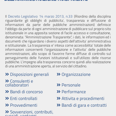
Performance
Il
Decreto Legislativo 14 marzo 2013, n.33
(Riordino della disciplina
Enti
riguardante gli obblighi di pubblicit
, trasparenza e diffusione di
a'
informazioni da parte delle pubbliche amministrazioni) definisce
controllati
l'obbligo da parte di ogni amministrazione di pubblicare sul proprio sito
istituzionale in una apposita sezione di facile accesso e consultazione,
denominata: "Amministrazione Trasparente", i dati, le informazioni ed i
Attivita
documenti che riguardano i diversi aspetti dell'attivit
amministrativa
a'
e
e istituzionale. La trasparenza e' intesa come accessibilita' totale delle
informazioni concernenti l'organizzazione e l'attivita' delle pubbliche
procedimenti
amministrazioni, allo scopo di favorire forme diffuse di controllo sul
perseguimento delle funzioni istituzionali e sull'utilizzo delle risorse
pubbliche. L'impegno alla trasparenza concorre quindi alla realizzazione
Provvedimenti
di una amministrazione aperta, al servizio del cittadino.
Disposizioni generali
Organizzazione
Bandi
Consulenti e
di
collaboratori
Personale
gara
Bandi di concorso
Performance
e
Enti controllati
Attivita e procedimenti
contratti
Provvedimenti
Bandi di gara e contratti
Sovvenzioni, contributi,
Sovvenzioni,
sussidi, vantaggi