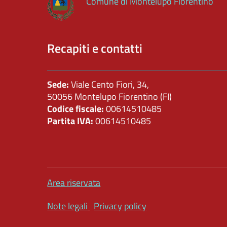
Comune di Montelupo Fiorentino
emergenza
Altri
contenuti
Recapiti e contatti
Sede:
Viale Cento Fiori, 34,
50056 Montelupo Fiorentino (FI)
Codice fiscale:
00614510485
Partita IVA:
00614510485
Area riservata
Note legali
Privacy policy