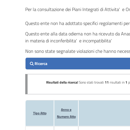
contributi,
Per la consultazione dei Piani Integrati di Attivita' e 
sussidi,
vantaggi
Questo ente non ha adottato specifici regolamenti per l
economici
Questo ente alla data odierna non ha ricevuto da Anac 
Bilanci
in materia di inconferibilita' e incompatibilita'
Non sono state segnalate violazioni che hanno necessi
Beni
immobili
e
gestione
patrimonio
Controlli
e
rilievi
sull'amministrazione