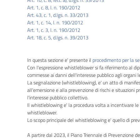
Art. 10, c. 8, lett. a), d.lgs. n. 33/2013
Art. 1, c. 8, l. n. 190/2012
Performance
Art. 43, c. 1, d.lgs. n. 33/2013
Art. 1, c. 14, l. n. 190/2012
Enti
Art. 1, c. 3, l. n. 190/2012
controllati
Art. 18, c. 5, d.lgs. n. 39/2013
Attivita
e
In questa sezione e' presente il
procedimento per la se
procedimenti
Con l'espressione whistleblower si fa riferimento al di
commesse ai danni dell'interesse pubblico agli organi le
Provvedimenti
La segnalazione (whistleblowing), e' un atto di manifes
all'emersione e alla prevenzione di rischi e situazioni p
Bandi
l'interesse pubblico collettivo.
di
Il whistleblowing e' la procedura volta a incentivare le 
gara
whistleblower.
e
Lo scopo principale del whistleblowing e' quello di p
contratti
A partire dal 2023, il Piano Triennale di Prevenzione de
Sovvenzioni,