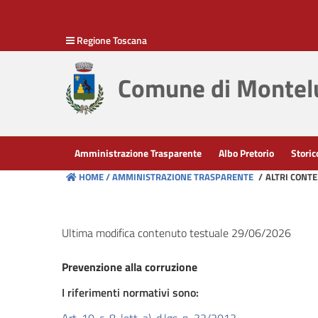
hiudi menu
Regione Toscana
Disposizioni
generali
Comune di Montelu
Organizzazione
Consulenti
Amministrazione Trasparente
Albo Pretorio
Storic
e
HOME /
AMMINISTRAZIONE TRASPARENTE
/
ALTRI CONT
collaboratori
Personale
Ultima modifica contenuto testuale 29/06/2026
Prevenzione alla corruzione
Bandi
di
I riferimenti normativi sono:
concorso