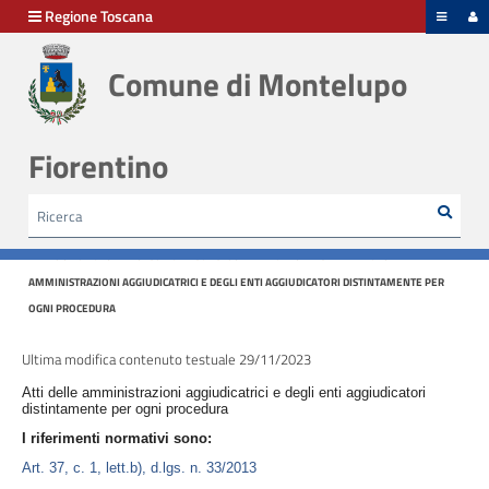
hiudi menu
Regione Toscana
Comune di Montelupo
Disposizioni
generali
Fiorentino
Organizzazione
Rice
Cerca
HOME /
AMMINISTRAZIONE TRASPARENTE
/
Consulenti
BANDI DI GARA E CONTRATTI - CONTRATTI CON BANDI E AVVISI PUBBLICATI PRIMA O DOPO
e
IL 1 LUGLIO 2023 ED ESECUZIONE CONCLUSA ENTRO IL 31 DICEMBRE 2023 - ATTI DELLE
collaboratori
AMMINISTRAZIONI AGGIUDICATRICI E DEGLI ENTI AGGIUDICATORI DISTINTAMENTE PER
OGNI PROCEDURA
Personale
Ultima modifica contenuto testuale 29/11/2023
Atti delle amministrazioni aggiudicatrici e degli enti aggiudicatori
Bandi
distintamente per ogni procedura
di
I riferimenti normativi sono:
concorso
Art. 37, c. 1, lett.b), d.lgs. n. 33/2013