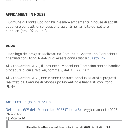
Controlli
sulle
AFFIDAMENTI IN HOUSE
attività
Il Comune di Montelupo non ha in essere affidamenti in house di appalti
pubblici e contratti di concessione tra enti nell'ambito del settore
economiche
pubblico (art. 192, c. 1 e 3)
Servizi
PNRR
erogati
Il riepilogo dei progetti realizzati dal Comune di Montelupo Fiorentino e
finanziati con i fondi PNRR puo' essere consultato a
questo link
Pagamenti
Al 30 novembre 2023, il Comune di Montelupo Fiorentino non ha bandito
dell'amministrazione
procedure di cui all'art. 48, comma 3, del D.L. 77/2021
Al 30 novembre 2023, non vi sono contratti conclusi relativi ai progetti
realizzati dal Comune di Montelupo Fiorentino e finanziati con i fondi
Opere
PNRR
pubbliche
Art. 21 co.7 d.lgs. n. 50/2016
Delibera n. 605 del 19 dicembre 2023 (Tabella 3)
- Aggiornamento 2023
Pianificazione
PNA 2022
e
governo