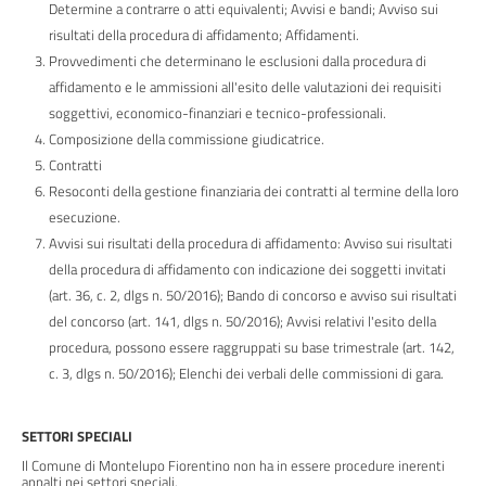
Determine a contrarre o atti equivalenti; Avvisi e bandi; Avviso sui
contributi,
risultati della procedura di affidamento; Affidamenti.
sussidi,
Provvedimenti che determinano le esclusioni dalla procedura di
vantaggi
affidamento e le ammissioni all'esito delle valutazioni dei requisiti
economici
soggettivi, economico-finanziari e tecnico-professionali.
Composizione della commissione giudicatrice.
Bilanci
Contratti
Resoconti della gestione finanziaria dei contratti al termine della loro
Beni
esecuzione.
immobili
Avvisi sui risultati della procedura di affidamento: Avviso sui risultati
e
della procedura di affidamento con indicazione dei soggetti invitati
gestione
(art. 36, c. 2, dlgs n. 50/2016); Bando di concorso e avviso sui risultati
patrimonio
del concorso (art. 141, dlgs n. 50/2016); Avvisi relativi l'esito della
procedura, possono essere raggruppati su base trimestrale (art. 142,
Controlli
c. 3, dlgs n. 50/2016); Elenchi dei verbali delle commissioni di gara.
e
rilievi
sull'amministrazione
SETTORI SPECIALI
Il Comune di Montelupo Fiorentino non ha in essere procedure inerenti
appalti nei settori speciali.