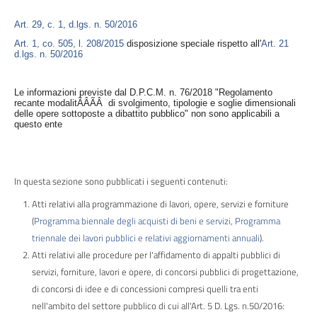
Performance
Art. 29, c. 1, d.lgs. n. 50/2016
Art. 1, co. 505, l. 208/2015
disposizione speciale rispetto all'
Art. 21
Enti
d.lgs. n. 50/2016
controllati
Le informazioni previste dal D.P.C.M. n. 76/2018 "Regolamento
Attivita
recante modalitÃÂÃÂ di svolgimento, tipologie e soglie dimensionali
delle opere sottoposte a dibattito pubblico" non sono applicabili a
e
questo ente
procedimenti
Provvedimenti
In questa sezione sono pubblicati i seguenti contenuti:
Atti relativi alla programmazione di lavori, opere, servizi e forniture
Bandi
(
Programma biennale degli acquisti di beni e servizi, Programma
di
triennale dei lavori pubblici e relativi aggiornamenti annuali
).
gara
Atti relativi alle procedure per l'affidamento di appalti pubblici di
e
servizi, forniture, lavori e opere, di concorsi pubblici di progettazione,
contratti
di concorsi di idee e di concessioni compresi quelli tra enti
nell'ambito del settore pubblico di cui all'Art. 5 D. Lgs. n.50/2016:
Sovvenzioni,