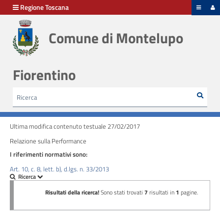
hiudi menu
Regione Toscana
Comune di Montelupo
Disposizioni
generali
Fiorentino
Organizzazione
Rice
Cerca
HOME /
AMMINISTRAZIONE TRASPARENTE
/
Consulenti
PERFORMANCE - RELAZIONE SULLA PERFORMANCE
e
collaboratori
Ultima modifica contenuto testuale 27/02/2017
Relazione sulla Performance
Personale
I riferimenti normativi sono:
Art. 10, c. 8, lett. b), d.lgs. n. 33/2013
Bandi
di
concorso