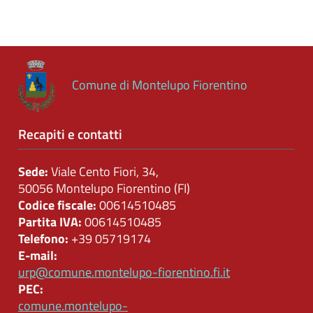
Controlli
sulle
attività
economiche
Comune di Montelupo Fiorentino
Servizi
erogati
Recapiti e contatti
Pagamenti
dell'amministrazione
Sede:
Viale Cento Fiori, 34,
50056 Montelupo Fiorentino (FI)
Codice fiscale:
00614510485
Opere
Partita IVA:
00614510485
pubbliche
Telefono:
+39 05719174
E-mail:
urp@comune.montelupo-fiorentino.fi.it
Pianificazione
PEC:
e
comune.montelupo-
governo