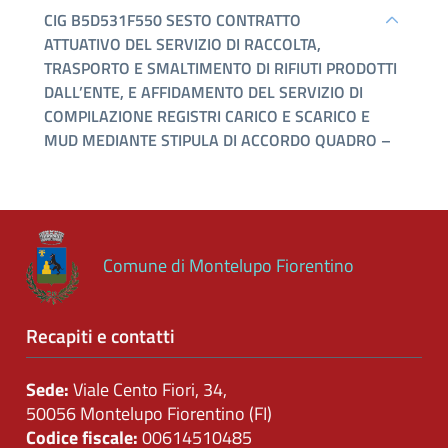
Controlli
sulle
attività
economiche
Servizi
erogati
Pagamenti
dell'amministrazione
Comune di Montelupo Fiorentino
Opere
pubbliche
Recapiti e contatti
Sede:
Viale Cento Fiori, 34,
Pianificazione
50056 Montelupo Fiorentino (FI)
e
Codice fiscale:
00614510485
governo