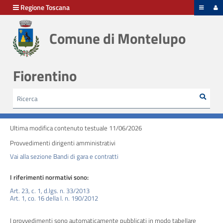
hiudi menu
Regione Toscana
Comune di Montelupo
Disposizioni
generali
Fiorentino
Organizzazione
Rice
Cerca
HOME /
AMMINISTRAZIONE TRASPARENTE
/
Consulenti
PROVVEDIMENTI - PROVVEDIMENTI DIRIGENTI AMMINISTRATIVI
e
collaboratori
Ultima modifica contenuto testuale 11/06/2026
Provvedimenti dirigenti amministrativi
Personale
Vai alla sezione Bandi di gara e contratti
I riferimenti normativi sono:
Bandi
Art. 23, c. 1, d.lgs. n. 33/2013
di
Art. 1, co. 16 della l. n. 190/2012
concorso
I provvedimenti sono automaticamente pubblicati in modo tabellare