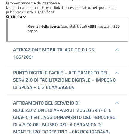
tempestivamente dal gestionale.
Performance
Nell'ultima colonna si trova il link di accesso all'atto, nel quale sono
pubblicate tutte le specifiche.
Enti
controllati
Attivita
e
procedimenti
Provvedimenti
Bandi
di
gara
e
contratti
Sovvenzioni,