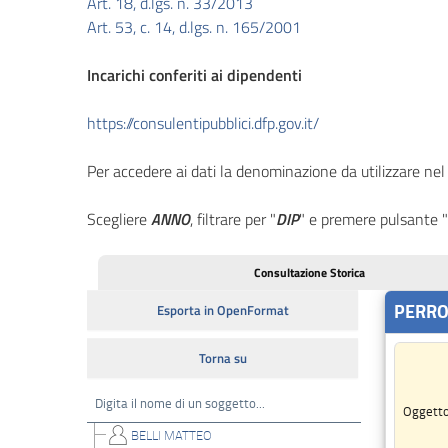
Art. 18, d.lgs. n. 33/2013
Performance
Art. 53, c. 14, d.lgs. n. 165/2001
Enti
Incarichi conferiti ai dipendenti
controllati
https://consulentipubblici.dfp.gov.it/
Attivita
Per accedere ai dati la denominazione da utilizzare ne
e
procedimenti
Scegliere
ANNO
, filtrare per "
DIP
" e premere pulsante 
Provvedimenti
Consultazione Storica
Bandi
di
gara
e
contratti
Sovvenzioni,