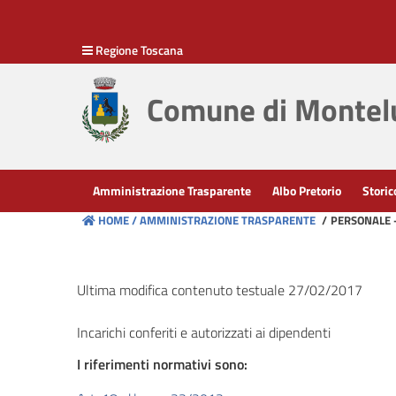
hiudi menu
Regione Toscana
Disposizioni
generali
Comune di Montelu
Organizzazione
Consulenti
Amministrazione Trasparente
Albo Pretorio
Storic
e
HOME /
AMMINISTRAZIONE TRASPARENTE
/
PERSONALE -
collaboratori
Personale
Ultima modifica contenuto testuale 27/02/2017
Incarichi conferiti e autorizzati ai dipendenti
Bandi
di
I riferimenti normativi sono:
concorso