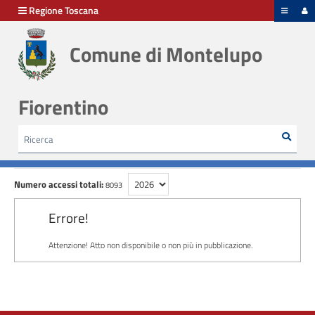
hiudi menu
Regione Toscana
Comune di Montelupo
Fiorentino
Rice
Cerca
HOME /
ALBO PRETORIO
Numero accessi totali:
8093
Errore!
Attenzione! Atto non disponibile o non più in pubblicazione.