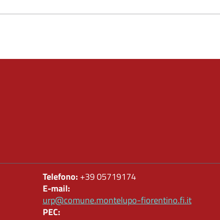
Telefono:
+39 05719174
E-mail:
urp@comune.montelupo-fiorentino.fi.it
PEC: