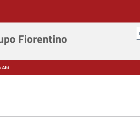
po Fiorentino
o Atti