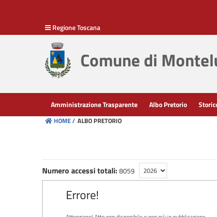
hiudi menu
Regione Toscana
Comune di Montelu
Amministrazione Trasparente
Albo Pretorio
Storic
HOME /
ALBO PRETORIO
Numero accessi totali:
8059
Errore!
Attenzione! Atto non disponibile o non più in pubblicazione.