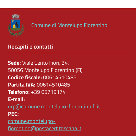
Comune di Montelupo Fiorentino
Recapiti e contatti
Sede:
Viale Cento Fiori, 34,
50056 Montelupo Fiorentino (FI)
Codice fiscale:
00614510485
Partita IVA:
00614510485
Telefono:
+39 05719174
E-mail:
urp@comune.montelupo-fiorentino.fi.it
PEC:
comune.montelupo-
fiorentino@postacert.toscana.it