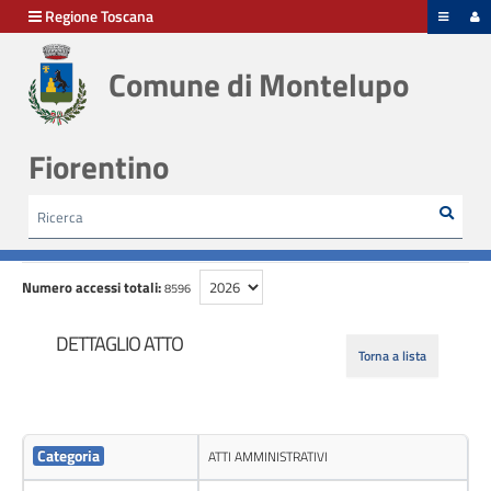
hiudi menu
Regione Toscana
Comune di Montelupo
Fiorentino
Rice
Cerca
HOME /
STORICO ATTI
Numero accessi totali:
8596
DETTAGLIO ATTO
Torna a lista
Categoria
ATTI AMMINISTRATIVI