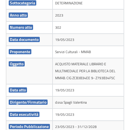
Sottocategoria
DETERMINAZIONE
Anno atto
2023
Numero atto
302
Data documento
19/05/2023
Proponente
Servizi Culturali - MMAB
Oggetto
ACQUISTO MATERIALE LIBRARIO E
MULTIMEDIALE PER LA BIBLIOTECA DEL
MMAB. CIG ZCB3B34EE 9- Z793B34F5C
Data atto
19/05/2023
Dirigente/Firmatario
d.ssa Spagli Valentina
Data esecutività
19/05/2023
Periodo Pubblicazione
23/05/2023 - 31/12/2028