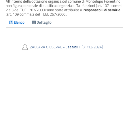
All'interno della dotazione organica del comune di Montelupo Fiorentino
non figura personale di qualifica dirigenziale. Tali funzioni (art. 107 , commi
Performance
2 e 3 del TUEL 267/2000) sono state attribuite ai
responsabili di servizio
(art. 109 comma 2 del TUEL 267/2000).
Enti
controllati
Attivita
e
procedimenti
Provvedimenti
Bandi
di
gara
e
contratti
Sovvenzioni,