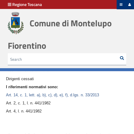
hiudi menu
Regione Toscana
Comune di Montelupo
Disposizioni
generali
Fiorentino
Organizzazione
Sear
Cerca
HOME /
AMMINISTRAZIONE TRASPARENTE
/
PERSONALE - DIRIGENTI CESSATI
Consulenti
e
Last Modified 09/02/2023
collaboratori
Dirigenti cessati
I riferimenti normativi sono:
Personale
Art. 14, c. 1, lett. a), b), c), d), e), f), d.lgs. n. 33/2013
Art. 2, c. 1, l. n. 441/1982
Bandi
Art. 4, l. n. 441/1982
di
concorso