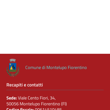
Controlli
sulle
attività
economiche
Servizi
erogati
Pagamenti
dell'amministrazione
Comune di Montelupo Fiorentino
Opere
pubbliche
Recapiti e contatti
Pianificazione
Sede:
Viale Cento Fiori, 34,
e
50056 Montelupo Fiorentino (FI)
governo
Codice fiscale:
00614510485