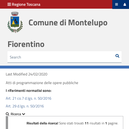
hiudi menu
Regione Toscana
Comune di Montelupo
Disposizioni
generali
Fiorentino
Organizzazione
Sear
Cerca
HOME /
AMMINISTRAZIONE TRASPARENTE
/
Consulenti
OPERE PUBBLICHE - ATTI DI PROGRAMMAZIONE DELLE OPERE PUBBLICHE
e
collaboratori
Last Modified 24/02/2020
Atti di programmazione delle opere pubbliche
Personale
I riferimenti normativi sono:
Art. 21 co.7 d.lgs. n. 50/2016
Art. 29 d.lgs. n. 50/2016
Bandi
di
concorso