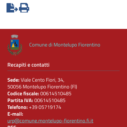
Controlli
sulle
attività
economiche
Servizi
Comune di Montelupo Fiorentino
erogati
Pagamenti
Recapiti e contatti
dell'amministrazione
Sede:
Viale Cento Fiori, 34,
Opere
50056 Montelupo Fiorentino (FI)
pubbliche
Codice fiscale:
00614510485
Partita IVA:
00614510485
Telefono:
+39 05719174
Pianificazione
E-mail:
e
urp@comune.montelupo-fiorentino.fi.it
governo